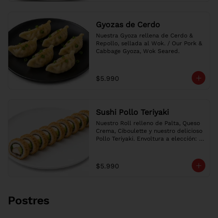
Crispy, the other in Sesame. Choice of 
sauce.
Gyozas de Cerdo
Nuestra Gyoza rellena de Cerdo & 
Repollo, sellada al Wok. / Our Pork & 
Cabbage Gyoza, Wok Seared.
$5.990
Sushi Pollo Teriyaki
Nuestro Roll relleno de Palta, Queso 
Crema, Ciboulette y nuestro delicioso 
Pollo Teriyaki. Envoltura a elección: 
Crispy, Ciboulette o Sésamo. Salsa a 
elección. / Our Roll filled with 
Avocado, Cream Cheese, Chives & our 
$5.990
delicious Teriyaki Chicken. Choice of 
wrap: Crispy, Chives or Sesame. 
Choice of sauce.
Postres