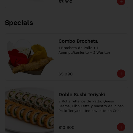
$7.900
our delicious Teriyaki Chicken, 
wrapped in nori and golden panko.
Specials
Combo Brocheta
1 Brocheta de Pollo + 1 
Acompañamiento + 2 Wantan
$5.990
Doble Sushi Teriyaki
2 Rolls rellenos de Palta, Queso 
Crema, Ciboulette y nuestro delicioso 
Pollo Teriyaki. Uno envuelto en Crispy 
y otro en Sésamo. Salsa a elección.

Two Rolls filled with Avocado, Cream 
Cheese, Chives & our delicious 
$10.900
Teriyaki Chicken. One wrapped in 