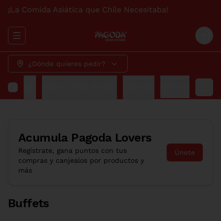
¡La Comida Asiática que Chile Necesitaba!
Abrir menu de navegación
Logi
¿Dónde quieres pedir?
ks
Salsas
Asian Crispy Burger
Specials
Postres
Acumula
Pagoda Lovers
Regístrate, gana puntos con tus
Únete
compras y canjealos por productos y
más
Buffets