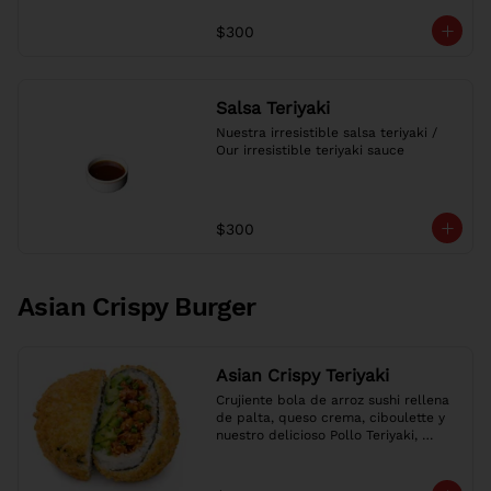
$300
Salsa Teriyaki
Nuestra irresistible salsa teriyaki / 
Our irresistible teriyaki sauce
$300
Asian Crispy Burger
Asian Crispy Teriyaki
Crujiente bola de arroz sushi rellena 
de palta, queso crema, ciboulette y 
nuestro delicioso Pollo Teriyaki, 
envuelta en nori y panko dorado.

Crispy sushi rice ball filled with 
avocado, cream cheese, chives and 