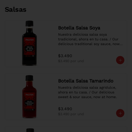
Salsas
Botella Salsa Soya
Nuestra deliciosa salsa soya 
tradicional, ahora en tu casa. / Our 
delicious traditional soy sauce, now 
at home.
$3.490
$3.490
por und
Botella Salsa Tamarindo
Nuestra deliciosa salsa agridulce, 
ahora en tu casa. / Our delicious 
sweet & sour sauce, now at home.
$3.490
$3.490
por und