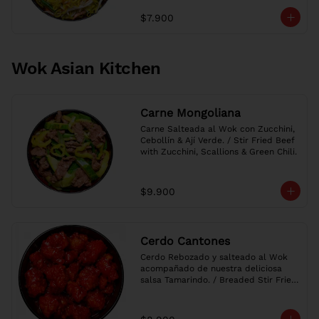
$7.900
Wok Asian Kitchen
Carne Mongoliana
Carne Salteada al Wok con Zucchini, 
Cebollín & Ají Verde. / Stir Fried Beef 
with Zucchini, Scallions & Green Chili.
$9.900
Cerdo Cantones
Cerdo Rebozado y salteado al Wok 
acompañado de nuestra deliciosa 
salsa Tamarindo. / Breaded Stir Fried 
Pork with our delicious Sweet & Sour 
Sauce.