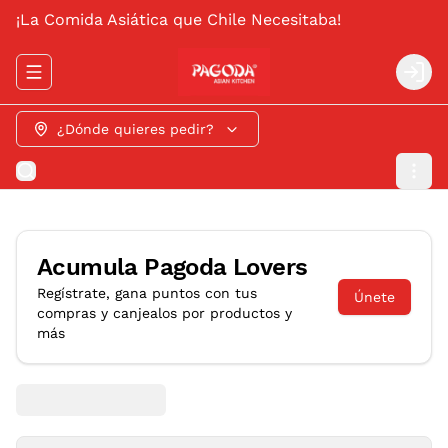
¡La Comida Asiática que Chile Necesitaba!
Abrir menu de navegación
Logi
¿Dónde quieres pedir?
Acumula
Pagoda Lovers
Regístrate, gana puntos con tus
Únete
compras y canjealos por productos y
más