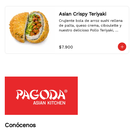
Asian Crispy Teriyaki
Crujiente bola de arroz sushi rellena 
de palta, queso crema, ciboulette y 
nuestro delicioso Pollo Teriyaki, 
envuelta en nori y panko dorado.

Crispy sushi rice ball filled with 
avocado, cream cheese, chives and 
$7.900
our delicious Teriyaki Chicken, 
wrapped in nori and golden panko.
Conócenos