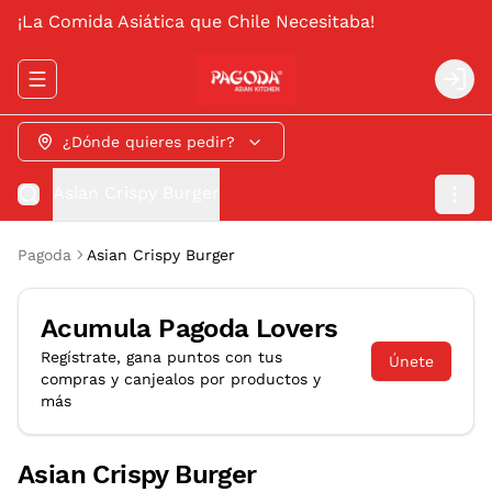
¡La Comida Asiática que Chile Necesitaba!
Abrir menu de navegación
Logi
¿Dónde quieres pedir?
Asian Crispy Burger
Pagoda
Asian Crispy Burger
Acumula
Pagoda Lovers
Regístrate, gana puntos con tus
Únete
compras y canjealos por productos y
más
Asian Crispy Burger