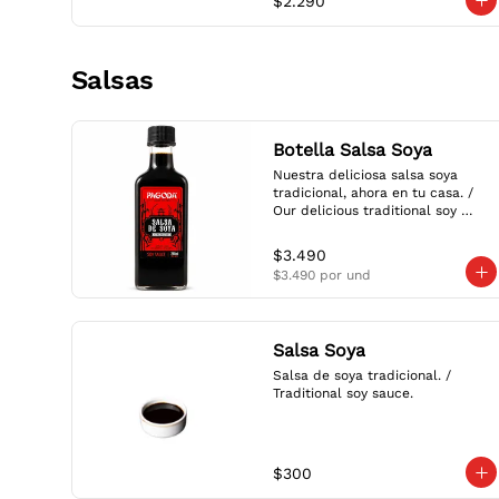
$2.290
Salsas
Botella Salsa Soya
Nuestra deliciosa salsa soya 
tradicional, ahora en tu casa. / 
Our delicious traditional soy 
sauce, now at home.
$3.490
$3.490
por und
Salsa Soya
Salsa de soya tradicional. / 
Traditional soy sauce.
$300