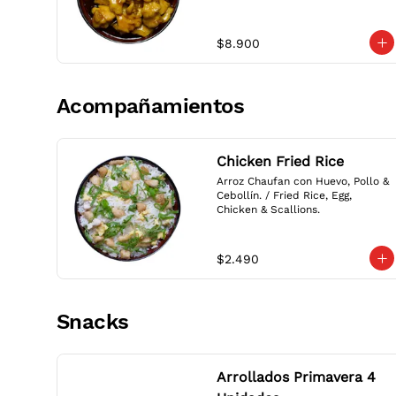
Breaded Stir Fried Chicken with 
our delicious Teriyaki Sauce.
$8.900
Acompañamientos
Chicken Fried Rice
Arroz Chaufan con Huevo, Pollo & 
Cebollín. / Fried Rice, Egg, 
Chicken & Scallions.
$2.490
Snacks
Arrollados Primavera 4