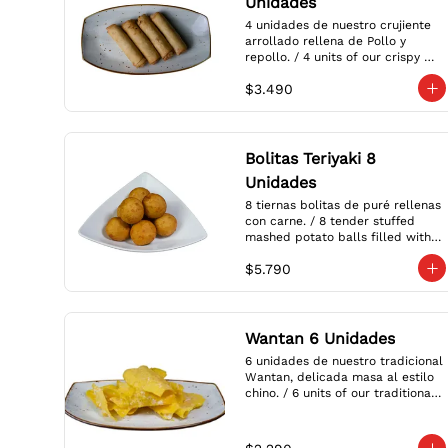
Unidades
4 unidades de nuestro crujiente 
arrollado rellena de Pollo y 
repollo. / 4 units of our crispy 
roll filled with Chicken and 
$3.490
cabbage.
Bolitas Teriyaki 8
Unidades
8 tiernas bolitas de puré rellenas 
con carne. / 8 tender stuffed 
mashed potato balls filled with 
meat.
$5.790
Wantan 6 Unidades
6 unidades de nuestro tradicional 
Wantan, delicada masa al estilo 
chino. / 6 units of our traditional 
Wantan, delicate dough in the 
Chinese style.