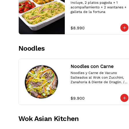
Incluye, 2 platos pagoda + 1 
acompañamiento + 2 wantanes + 
galleta de la fortuna
$8.990
Noodles
Noodles con Carne
Noodles y Carne de Vacuno 
Salteados al Wok con Zucchini, 
Zanahoria & Diente de Dragón. / 
Noodles and Beef Stir Fried Wok 
with Zucchini, Carrot & Bean 
Sprouts.
$9.900
Wok Asian Kitchen