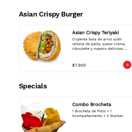
Asian Crispy Burger
Asian Crispy Teriyaki
Crujiente bola de arroz sushi 
rellena de palta, queso crema, 
ciboulette y nuestro delicioso 
Pollo Teriyaki, envuelta en nori y 
panko dorado.

Crispy sushi rice ball filled with 
$7.900
avocado, cream cheese, chives 
and our delicious Teriyaki 
Chicken, wrapped in nori and 
golden panko.
Specials
Combo Brocheta
1 Brocheta de Pollo + 1 
Acompañamiento + 2 Wantan