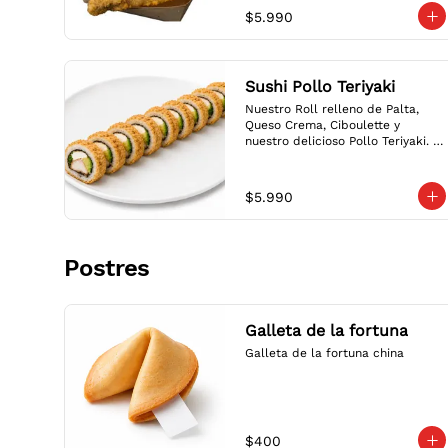
$5.990
Sushi Pollo Teriyaki
Nuestro Roll relleno de Palta, 
Queso Crema, Ciboulette y 
nuestro delicioso Pollo Teriyaki. 
Envoltura a elección: Crispy, 
Ciboulette o Sésamo. Salsa a 
elección. / Our Roll filled with 
$5.990
Avocado, Cream Cheese, Chives & 
our delicious Teriyaki Chicken. 
Choice of wrap: Crispy, Chives or 
Sesame. Choice of sauce.
Postres
Galleta de la fortuna
Galleta de la fortuna china
$400