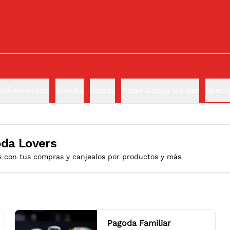
añamientos
Snacks
Salsas
Asian Crispy Burger
Specia
da Lovers
s con tus compras y canjealos por productos y más
Pagoda Familiar