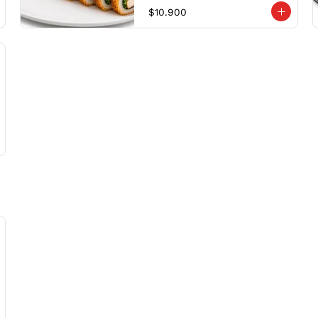
Two Rolls filled with Avocado, 
$10.900
Cream Cheese, Chives & our 
delicious Teriyaki Chicken. One 
wrapped in Crispy, the other in 
Sesame. Choice of sauce.