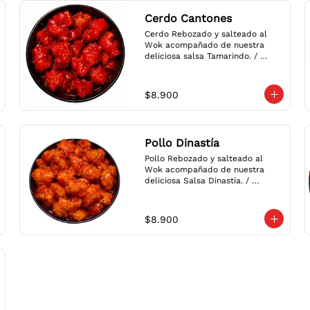
Cerdo Cantones
Cerdo Rebozado y salteado al 
Wok acompañado de nuestra 
deliciosa salsa Tamarindo. / 
Breaded Stir Fried Pork with our 
delicious Sweet & Sour Sauce.
$8.900
Pollo Dinastía
Pollo Rebozado y salteado al 
Wok acompañado de nuestra 
deliciosa Salsa Dinastía. / 
Breaded Stir Fried Chicken with 
our delicious Sweet & Tangy 
Sauce.
$8.900