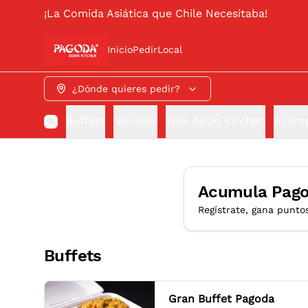
¡La Comida Asiática que Chile Necesitaba!
Inicio
Pedir
Local
¿Dónde quieres pedir?
Buffets
Noodles
Wok Asian Kitchen
Acomp
Acumula
Pago
Regístrate, gana punto
Buffets
Gran Buffet Pagoda