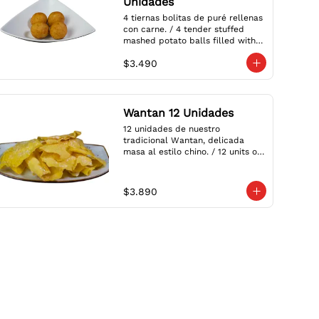
Unidades
4 tiernas bolitas de puré rellenas 
con carne. / 4 tender stuffed 
mashed potato balls filled with 
meat.
$3.490
Wantan 12 Unidades
12 unidades de nuestro 
tradicional Wantan, delicada 
masa al estilo chino. / 12 units of 
our traditional Wantan, delicate 
dough in the Chinese style.
$3.890