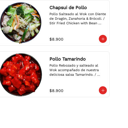
Chapsui de Pollo
Pollo Salteado al Wok con Diente 
de Dragón, Zanahoria & Brócoli. / 
Stir Fried Chicken with Bean 
Sprouts, Carrot & Broccoli.
$8.900
Pollo Tamarindo
Pollo Rebozado y salteado al 
Wok acompañado de nuestra 
deliciosa salsa Tamarindo. / 
Breaded Stir Fried Chicken with 
our delicious Sweet & Sour 
Sauce.
$8.900