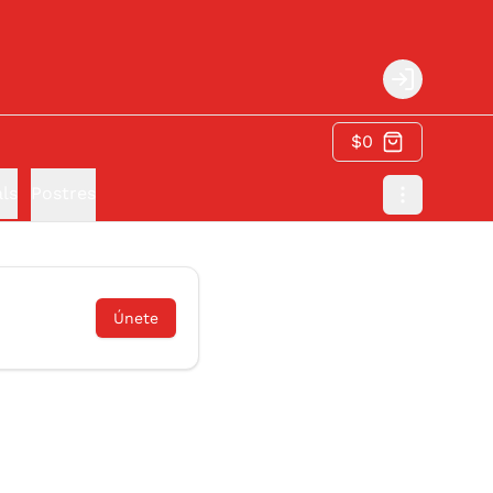
Login
$0
ls
Postres
Únete