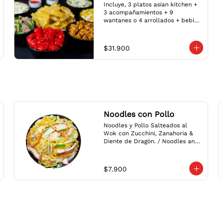
Incluye, 3 platos asian kitchen + 
3 acompañamientos + 9 
wantanes o 4 arrollados + bebida 
Coca-Cola Zero 1.5L + 2 Salsa + 3 
galletas de la fortuna
$31.900
Noodles con Pollo
Noodles y Pollo Salteados al 
Wok con Zucchini, Zanahoria & 
Diente de Dragón. / Noodles and 
Chicken Stir Fried Wok with 
Zucchini, Carrot & Bean Sprouts.
$7.900