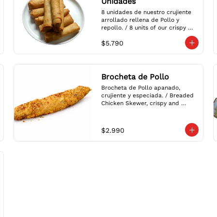
Unidades
8 unidades de nuestro crujiente 
arrollado rellena de Pollo y 
repollo. / 8 units of our crispy 
roll filled with Chicken and 
$5.790
cabbage.
Brocheta de Pollo
Brocheta de Pollo apanado, 
crujiente y especiada. / Breaded 
Chicken Skewer, crispy and 
spiced.
$2.990