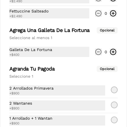
+
$2.490
Galleta de la fortuna
Fettuccine Salteado
0
Galleta de la fortuna china
+
$2.490
Agrega Una Galleta De La Fortuna
Opcional
Seleccione al menos 1
$400
Galleta De La Fortuna
0
+
$400
Agranda Tu Pagoda
Opcional
Seleccione 1
2 Arrollados Primavera
+
$900
2 Wantanes
+
$900
Conócenos
1 Arrollado + 1 Wantan
+
$900
Despacho