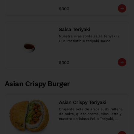
$300
Salsa Teriyaki
Nuestra irresistible salsa teriyaki / 
Our irresistible teriyaki sauce
$300
Asian Crispy Burger
Asian Crispy Teriyaki
Crujiente bola de arroz sushi rellena 
de palta, queso crema, ciboulette y 
nuestro delicioso Pollo Teriyaki, 
envuelta en nori y panko dorado.

Crispy sushi rice ball filled with 
avocado, cream cheese, chives and 