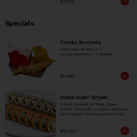
$7.900
our delicious Teriyaki Chicken, 
wrapped in nori and golden panko.
Specials
Combo Brocheta
1 Brocheta de Pollo + 1 
Acompañamiento + 2 Wantan
$5.990
Doble Sushi Teriyaki
2 Rolls rellenos de Palta, Queso 
Crema, Ciboulette y nuestro delicioso 
Pollo Teriyaki. Uno envuelto en Crispy 
y otro en Sésamo. Salsa a elección.

Two Rolls filled with Avocado, Cream 
Cheese, Chives & our delicious 
$10.900
Teriyaki Chicken. One wrapped in 