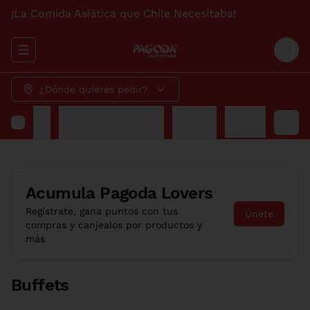
¡La Comida Asiática que Chile Necesitaba!
Abrir menu de navegación
Logi
¿Dónde quieres pedir?
ks
Salsas
Asian Crispy Burger
Specials
Postres
Acumula
Pagoda Lovers
Regístrate, gana puntos con tus
Únete
compras y canjealos por productos y
más
Buffets