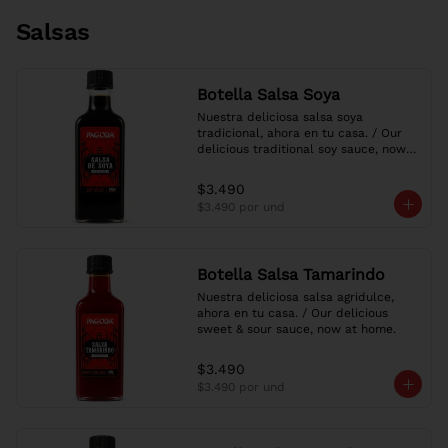
Salsas
Botella Salsa Soya
Nuestra deliciosa salsa soya 
tradicional, ahora en tu casa. / Our 
delicious traditional soy sauce, now 
at home.
$3.490
$3.490
por und
Botella Salsa Tamarindo
Nuestra deliciosa salsa agridulce, 
ahora en tu casa. / Our delicious 
sweet & sour sauce, now at home.
$3.490
$3.490
por und