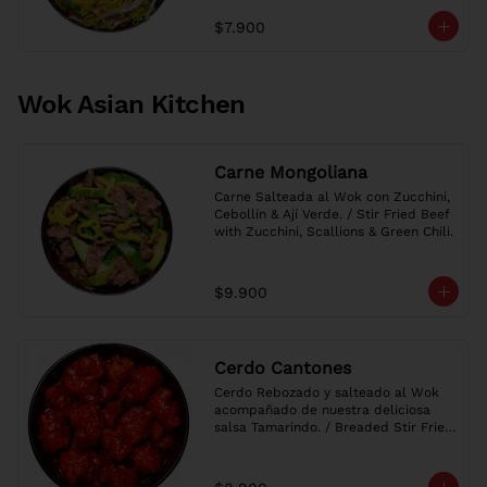
$7.900
Wok Asian Kitchen
Carne Mongoliana
Carne Salteada al Wok con Zucchini, 
Cebollín & Ají Verde. / Stir Fried Beef 
with Zucchini, Scallions & Green Chili.
$9.900
Cerdo Cantones
Cerdo Rebozado y salteado al Wok 
acompañado de nuestra deliciosa 
salsa Tamarindo. / Breaded Stir Fried 
Pork with our delicious Sweet & Sour 
Sauce.